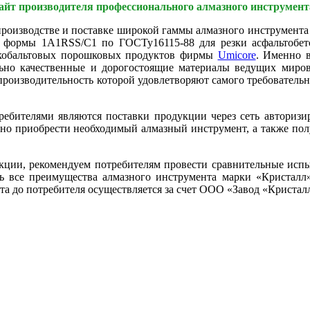
айт производителя профессионального алмазного инструмент
производстве и поставке широкой гаммы алмазного инструмент
и формы 1А1RSS/C1 по ГОСТу16115-88 для резки асфальтобет
е кобальтовых порошковых продуктов фирмы
Umicore
. Именно в
ельно качественные и дорогостоящие материалы ведущих м
 производительность которой удовлетворяют самого требователь
бителями являются поставки продукции через сеть авторизи
но приобрести необходимый алмазный инструмент, а также пол
ии, рекомендуем потребителям провести сравнительные испыт
ть все преимущества алмазного инструмента марки «Кристал
а до потребителя осуществляется за счет ООО «Завод «Кристал